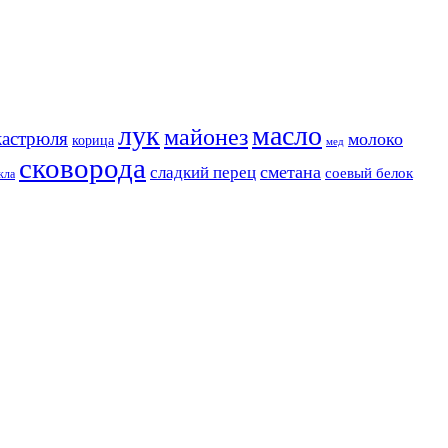
лук
масло
майонез
кастрюля
молоко
корица
мед
сковорода
сметана
сладкий перец
соевый белок
кла