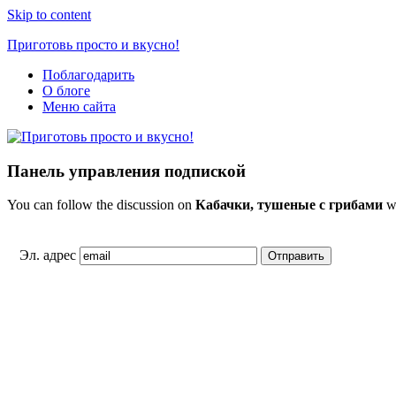
Skip to content
Приготовь просто и вкусно!
Поблагодарить
Простые
О блоге
рецепты
Меню сайта
на
каждый
день
Панель управления подпиской
You can follow the discussion on
Кабачки, тушеные с грибами
wi
Эл. адрес