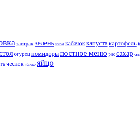
овка
зелень
капуста
картофель
кабачок
завтрак
изюм
постное меню
стол
сахар
помидоры
огурец
рис
све
яйцо
чеснок
ста
яблоко