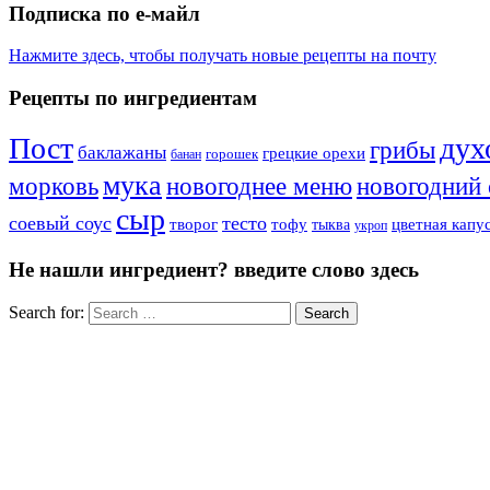
Подписка по е-майл
Нажмите здесь, чтобы получать новые рецепты на почту
Рецепты по ингредиентам
Пост
дух
грибы
баклажаны
грецкие орехи
горошек
банан
мука
морковь
новогодний 
новогоднее меню
сыр
соевый соус
тесто
творог
тофу
цветная капу
тыква
укроп
Не нашли ингредиент? введите слово здесь
Search for:
Search