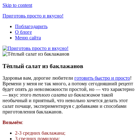
Skip to content
Приготовь просто и вкусно!
Поблагодарить
Простые
О блоге
рецепты
Меню сайта
на
каждый
день
Тёплый салат из баклажанов
Здоровья вам, дорогие любители
готовить быстро и просто
!
Времени у меня не так много, а потому сегодняшний рецепт
будет опять до невозможности простой, но — что характерно
— вкус этого
теплого салата из баклажанов
такой
необычный и приятный, что невольно хочется делать этот
салат почаще, экспериментируя с добавками и способами
приготовления баклажанов.
Возьмём
:
2-3 средних баклажана;
3 средних помидора;