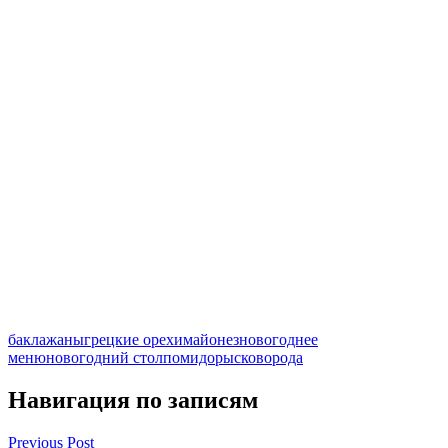
баклажаны
грецкие орехи
майонез
новогоднее
меню
новогодний стол
помидоры
сковорода
Навигация по записям
Previous Post