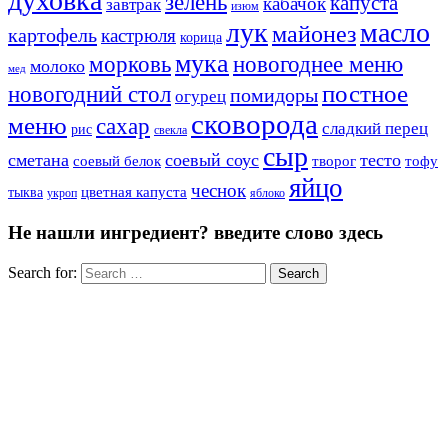
духовка
зелень
капуста
кабачок
завтрак
изюм
лук
масло
майонез
картофель
кастрюля
корица
мука
морковь
новогоднее меню
молоко
мед
постное
новогодний стол
помидоры
огурец
сковорода
меню
сахар
сладкий перец
рис
свекла
сыр
сметана
соевый соус
тесто
творог
соевый белок
тофу
яйцо
чеснок
цветная капуста
тыква
яблоко
укроп
Не нашли ингредиент? введите слово здесь
Search for:
Search