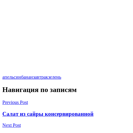
апельсин
банан
завтрак
зелень
Навигация по записям
Previous Post
Салат из сайры консервированной
Next Post