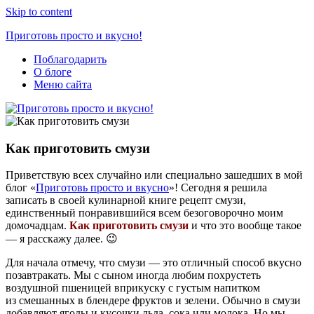
Skip to content
Приготовь просто и вкусно!
Поблагодарить
Простые
О блоге
рецепты
Меню сайта
на
каждый
день
Как приготовить смузи
Приветствую всех случайно или специально зашедших в мой
блог «
Приготовь просто и вкусно
»! Сегодня я решила
записать в своей кулинарной книге рецепт смузи,
единственный понравившийся всем безоговорочно моим
домочадцам.
Как приготовить смузи
и что это вообще такое
— я расскажу далее. 😉
Для начала отмечу, что смузи — это отличный способ вкусно
позавтракать. Мы с сыном иногда любим похрустеть
воздушной пшеницей вприкуску с густым напитком
из смешанных в блендере фруктов и зелени. Обычно в смузи
добавляют ягоды и кусочки льда, сока или молока. Но мы,