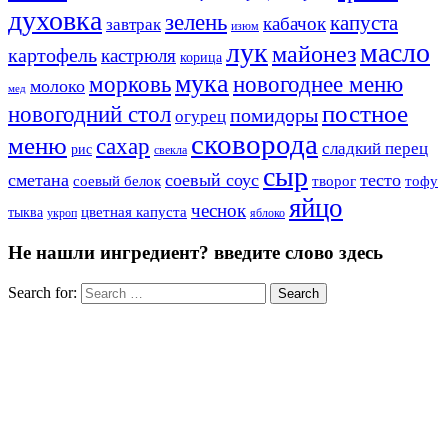
духовка
зелень
капуста
кабачок
завтрак
изюм
лук
масло
майонез
картофель
кастрюля
корица
мука
морковь
новогоднее меню
молоко
мед
постное
новогодний стол
помидоры
огурец
сковорода
меню
сахар
сладкий перец
рис
свекла
сыр
сметана
соевый соус
тесто
творог
соевый белок
тофу
яйцо
чеснок
цветная капуста
тыква
яблоко
укроп
Не нашли ингредиент? введите слово здесь
Search for:
Search