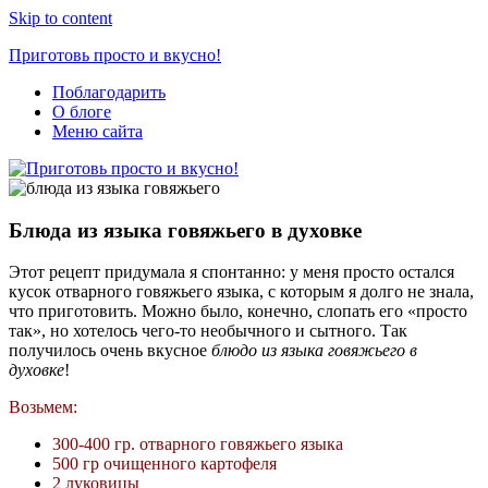
Skip to content
Приготовь просто и вкусно!
Поблагодарить
Простые
О блоге
рецепты
Меню сайта
на
каждый
день
Блюда из языка говяжьего в духовке
Этот рецепт придумала я спонтанно: у меня просто остался
кусок отварного говяжьего языка, с которым я долго не знала,
что приготовить. Можно было, конечно, слопать его «просто
так», но хотелось чего-то необычного и сытного. Так
получилось очень вкусное
блюдо из языка говяжьего в
духовке
!
Возьмем:
300-400 гр. отварного говяжьего языка
500 гр очищенного картофеля
2 луковицы