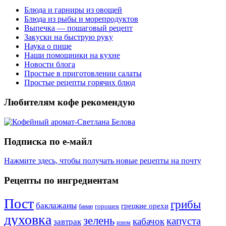
Блюда и гарниры из овощей
Блюда из рыбы и морепродуктов
Выпечка — пошаговый рецепт
Закуски на быструю руку
Наука о пище
Наши помощники на кухне
Новости блога
Простые в приготовлении салаты
Простые рецепты горячих блюд
Любителям кофе рекомендую
Подписка по е-майл
Нажмите здесь, чтобы получать новые рецепты на почту
Рецепты по ингредиентам
Пост
грибы
баклажаны
грецкие орехи
горошек
банан
духовка
зелень
капуста
кабачок
завтрак
изюм