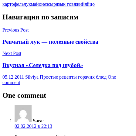
картофель
лук
майонез
сыр
язык говяжий
яйцо
Навигация по записям
Previous Post
Репчатый лук — полезные свойства
Next Post
Вкусная «Селедка под шубой»
05.12.2011
Silviya
Простые рецепты горячих блюд
One
comment
One comment
Sara
:
02.02.2012 в 22:13