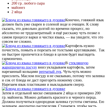
200 гр. любого сыра
майонез
2 яйца
Конечно, говяжий язык
должен быть уже сварен в соленой воде и очищен. К слову
сказать, это довольно долгий по времени процесс, но
абсолютно не трудозатратный: я ещё расскажу чуть позже о
самом процессе варки и чистки языка, — вы увидите, что это
совсем не сложно.
Картофель нужно
почистить, помыть и порезать не толстыми кругляшками. Так
он быстрее пропечется и блюдо в целом будет выглядеть
гармонично.
В
стеклянную
жаропрочную посуду
вниз укладываем картофель, затем
нарезанный кольцами
репчатый лук
. Чуть-чуть можно
присолить. Маслом посуду я не смазываю, потому что заливка
и сок от блюда не даст пригореть нижнему слою.
Нарезаем язык пластиками и выкладываем сверху.
Затем в отдельной миске смешиваем 2 яйца и примерно 200
гр. майонеза. Можно добавить красного и черного перца.
Должна получиться однородная заливка густоты сметаны. Ею
заливаем, аккуратно распределяя. Стараемся, чтобы часть