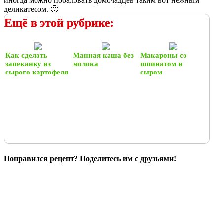
иногда можно побаловать домочадцев таким вот нежным
деликатесом. 🙂
Ещё в этой рубрике:
Как сделать
Манная каша без
Макароны со
запеканку из
молока
шпинатом и
сырого картофеля
сыром
Понравился рецепт? Поделитесь им с друзьями!