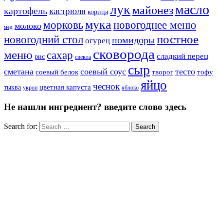
лук
масло
майонез
картофель
кастрюля
корица
мука
морковь
новогоднее меню
молоко
мед
постное
новогодний стол
помидоры
огурец
сковорода
меню
сахар
сладкий перец
рис
свекла
сыр
сметана
соевый соус
тесто
творог
соевый белок
тофу
яйцо
чеснок
цветная капуста
тыква
яблоко
укроп
Не нашли ингредиент? введите слово здесь
Search for:
Search