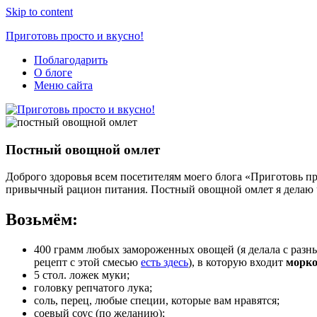
Skip to content
Приготовь просто и вкусно!
Поблагодарить
Простые
О блоге
рецепты
Меню сайта
на
каждый
день
Постный овощной омлет
Доброго здоровья всем посетителям моего блога «Приготовь пр
привычный рацион питания. Постный овощной омлет я делаю ча
Возьмём:
400 грамм любых замороженных овощей (я делала с разн
рецепт с этой смесью
есть здесь
), в которую входит
морко
5 стол. ложек муки;
головку репчатого лука;
соль, перец, любые специи, которые вам нравятся;
соевый соус (по желанию);