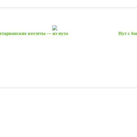
етарианские котлеты — из нута
Нут с б