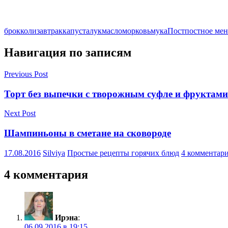
брокколи
завтрак
капуста
лук
масло
морковь
мука
Пост
постное ме
Навигация по записям
Previous Post
Торт без выпечки с творожным суфле и фруктами
Next Post
Шампиньоны в сметане на сковороде
17.08.2016
Silviya
Простые рецепты горячих блюд
4 комментар
4 комментария
Ирэна
:
06.09.2016 в 19:15