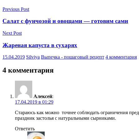
Previous Post
Салат с фунчозой и овощами — готовим сами
Next Post
Жареная капуста в сухарях
15.04.2019
Silviya
Выпечка - пошаговый рецепт
4 комментария
4 комментария
Алексей
:
17.04.2019 в 01:29
Стараюсь как можно точнее соблюдать ограничения пред
праздник застолья с натуральными сырниками.
Ответить