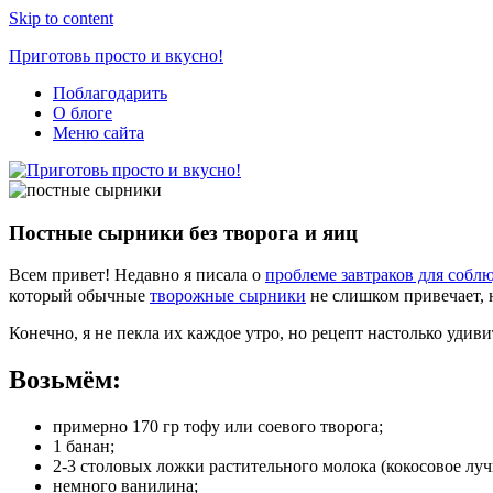
Skip to content
Приготовь просто и вкусно!
Поблагодарить
Простые
О блоге
рецепты
Меню сайта
на
каждый
день
Постные сырники без творога и яиц
Всем привет! Недавно я писала о
проблеме завтраков для соб
который обычные
творожные сырники
не слишком привечает, 
Конечно, я не пекла их каждое утро, но рецепт настолько удив
Возьмём:
примерно 170 гр тофу или соевого творога;
1 банан;
2-3 столовых ложки растительного молока (кокосовое луч
немного ванилина;