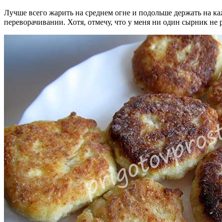
Лучше всего жарить на среднем огне и подольше держать на ка
переворачивании. Хотя, отмечу, что у меня ни один сырник не р