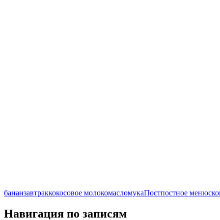
банан
завтрак
кокосовое молоко
масло
мука
Пост
постное меню
ско
Навигация по записям